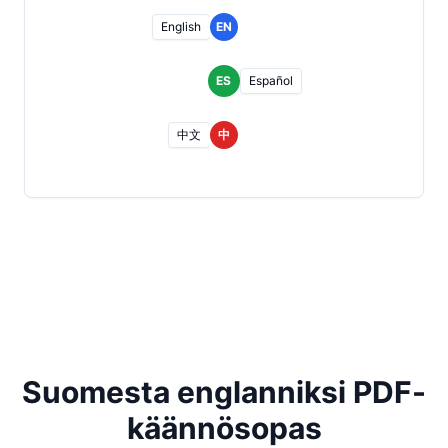
English
EN
ES
Español
中文
中
Suomesta englanniksi PDF-
käännösopas