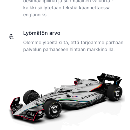
desimaalipilkku ja suomalainen valuutta -
newer AI tool is way more accurate than transcribing
software I used before, did quite well with different
kaikki säilytetään tekstiä käännettäessä
accents in Turkish, and did the job quite fast, highly
englanniksi.
Cockatoo has made my life as a documentary video
recommended.
producer much easier because I no longer have to
transcribe interviews by hand. Thanks!
Fikret
Lyömätön arvo
💪
🇳🇱 Netherlands
Peter
Olemme ylpeitä siitä, että tarjoamme parhaan
🇺🇸 Los Angeles, United States
palvelun parhaaseen hintaan markkinoilla.
You've done a great job coming up with a clean and
usable customer experience to transcribe audio and
The transcription was very good indeed! As I am
video. Well done!
disabled, there is often a big pause in speaking my
thoughts. Cockatoo coped with those very well.
Amy
🇳🇿 Auckland, New Zealand
Jim
🇦🇺 NSW, Australia
Your service and product truly is the best and best
value I have found after hours of searching
Adrian