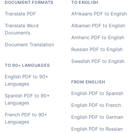
DOCUMENT FORMATS
TO ENGLISH
Translate PDF
Afrikaans PDF to English
Your service and product truly is the best and best
value I have found after hours of searching
Translate Word
Albanian PDF to English
Documents
Adrian
Amharic PDF to English
🇿🇦 Johannesburg, South Africa
Document Translation
Russian PDF to English
Swedish PDF to English
I used to do transcriptions the old way many years ago.
TO 90+ LANGUAGES
It was quite time consuming. Later I used real time
transcribing with my recordings, which was helpful. This
English PDF to 90+
newer AI tool is way more accurate than transcribing
FROM ENGLISH
Languages
software I used before, did quite well with different
accents in Turkish, and did the job quite fast, highly
English PDF to Spanish
Spanish PDF to 90+
recommended.
Languages
English PDF to French
Fikret
French PDF to 90+
English PDF to German
🇳🇱 Netherlands
Languages
English PDF to Russian