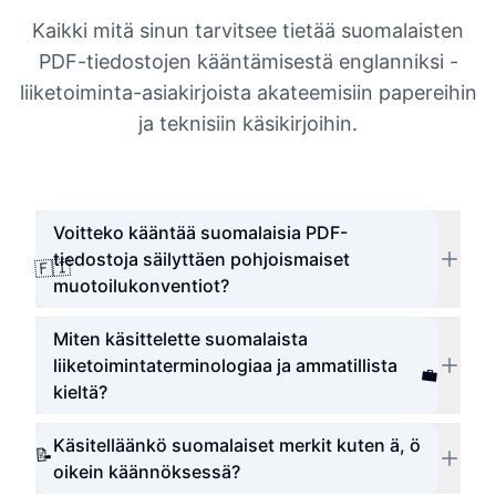
Kaikki mitä sinun tarvitsee tietää suomalaisten
PDF-tiedostojen kääntämisestä englanniksi -
liiketoiminta-asiakirjoista akateemisiin papereihin
ja teknisiin käsikirjoihin.
Voitteko kääntää suomalaisia PDF-
tiedostoja säilyttäen pohjoismaiset
🇫🇮
muotoilukonventiot?
Miten käsittelette suomalaista
liiketoimintaterminologiaa ja ammatillista
💼
kieltä?
Käsitelläänkö suomalaiset merkit kuten ä, ö
📝
oikein käännöksessä?