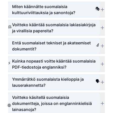
Miten käännätte suomalaisia
🎭
kulttuuriviittauksia ja sanontoja?
Voitteko kääntää suomalaisia lakiasiakirjoja
⚖️
ja virallisia papereita?
Entä suomalaiset tekniset ja akateemiset
🔬
dokumentit?
Kuinka nopeasti voitte kääntää suomalaisia
⚡
PDF-tiedostoja englanniksi?
Ymmärrätkö suomalaista kielioppia ja
🗣️
lauserakennetta?
Voitteko käsitellä suomalaisia
dokumentteja, joissa on englanninkielisiä
🌐
lainasanoja?