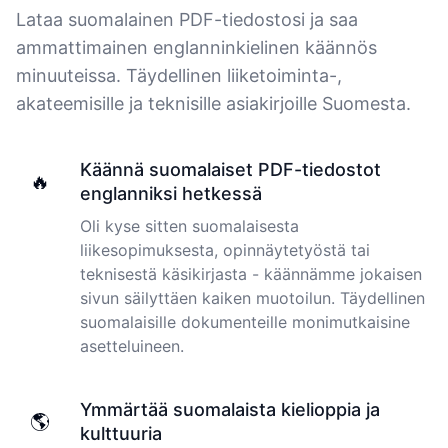
Lataa suomalainen PDF-tiedostosi ja saa
Jim
ammattimainen englanninkielinen käännös
🇦🇺 NSW, Australia
minuuteissa. Täydellinen liiketoiminta-,
akateemisille ja teknisille asiakirjoille Suomesta.
I just tried out a sample, and the recording came back
almost instantly, letter perfect. I plan to write some
Käännä suomalaiset PDF-tiedostot
articles and will be subscribing to the service. The
🔥
englanniksi hetkessä
transcription comes in as text; I pasted it into a word
file and can easily edit it. I'm looking forward to a long
Oli kyse sitten suomalaisesta
relationship with Cockatoo!
liikesopimuksesta, opinnäytetyöstä tai
teknisestä käsikirjasta - käännämme jokaisen
Saleena
sivun säilyttäen kaiken muotoilun. Täydellinen
🇺🇸 United States
suomalaisille dokumenteille monimutkaisine
asetteluineen.
Cockatoo has made my life as a documentary video
producer much easier because I no longer have to
transcribe interviews by hand. Thanks!
Ymmärtää suomalaista kielioppia ja
🌎
kulttuuria