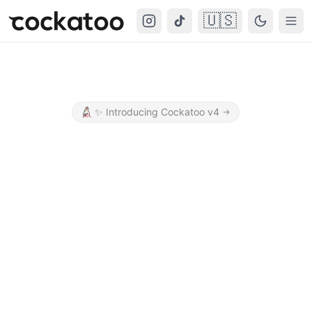
🇺🇸
Cockatoo
Togg
✨
Introducing Cockatoo v4