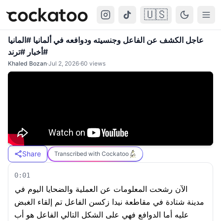
🇺🇸
Cockatoo
Togg
عاجل الكشف عن الفاعل وجنسيته ودوافعه في ألمانيا #المانيا
#أخبار #ترند
Khaled Bozan
·
Jul 2, 2026
·
60
views
Share
Transcribed with Cockatoo
0:01
الآن رشحت المعلومات عن العملية والضحايا اليوم في
مدينة شتادة في مقاطعة نيدا زكسن الفاعل تم إلقاء الغبض
عليه أما الدوافع فهي على الشكل التالي الفاعل هو أب