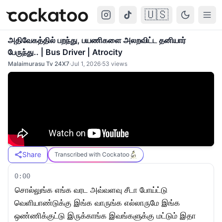
🇺🇸
Cockatoo
Togg
அதிவேகத்தில் பறந்து, பயணிகளை அலறவிட்ட தனியார்
பேருந்து.. | Bus Driver | Atrocity
Malaimurasu Tv 24X7
·
Jul 1, 2026
·
53
views
Share
Transcribed with Cockatoo
0:00
சொல்லுங்க எங்க வரட அவ்வளவு சீடா போய்ட்டு
வெளியாண்டுக்கு இங்க வாருங்க எல்லாருமே இங்க
ஒண்ணிக்குட்டு இருக்காங்க இவங்களுக்கு மட்டும் இதா