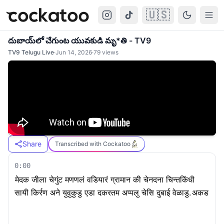
🇺🇸
Cockatoo
Togg
దుబాయ్‌లో చేగుంట యువకుడి మృ*తి - TV9
TV9 Telugu Live
·
Jun 14, 2026
·
79
views
Share
Transcribed with Cockatoo
0:00
मेदक जीला चेगुंट मणणलं वडियारं ग्रामान की चेनदना चिन्तकिंधी
सायी किर्रण अने युवुकुडु एडा दकरतम अप्पलु चेसि दुबाई वेळाडु.
अकड