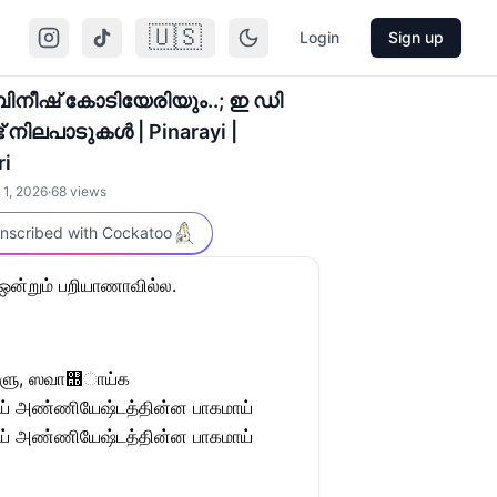
🇺🇸
Login
Sign up
ിനീഷ് കോടിയേരിയും..; ഇ ഡി
 നിലപാടുകൾ | Pinarayi |
ri
 1, 2026
·
68
views
nscribed with Cockatoo
ஒன்றும் பறியாணாவில்ல.
டிகளு, ஸவா஭ாய்க
் அண்ணியேஷ்டத்தின்ன பாகமாய்
் அண்ணியேஷ்டத்தின்ன பாகமாய்