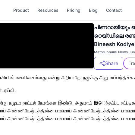
Product
Resources
Pricing
Blog
Contact
പിണറായിയും ബ
റെയ്ഡിലെ രണ്ട്
Bineesh Kodiye
Mathrubhumi News
·
Jun
Share
Tra
ன் கையில உள்ளது என்று அறியாதே, நமுக்கு அது ஸம்மந்திச்சு 
டரய்வி.
ன்நு நமுடா நாட்டல் நேமங்கள இண்டு, அதுமாய் ஬ெந்தப்ப்ட நட்ப்
ய் அண்ணியேஷ்டத்தின்ன பாகமாய் அண்ணியேஷ்டத்தின்ன பாகமாய
ய் அண்ணியேஷ்டத்தின்ன பாகமாய் அண்ணியேஷ்டத்தின்ன பாகமாய