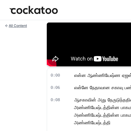
Cockatoo
All Content
என்ன ஆண்ணியேஷ்ண ஏஜன்சியி
0:00
என்னே நேதாவான சகாவு பண்
0:06
ஆசகாவின் அது நேருடுந்ததி
0:08
அண்ணியேஷ்டத்தின்ன பாகமா
அண்ணியேஷ்டத்தின்ன பாகமா
அண்ணியேஷ்டத்தி