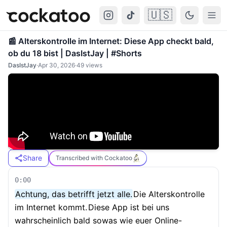
🇺🇸
Cockatoo
Togg
📰 Alterskontrolle im Internet: Diese App checkt bald,
ob du 18 bist | DasIstJay | #Shorts
DasIstJay
·
Apr 30, 2026
·
49
views
Share
Transcribed with Cockatoo
0:00
Achtung, das betrifft jetzt alle.
Die Alterskontrolle
im Internet kommt.
Diese App ist bei uns
wahrscheinlich bald sowas wie euer Online-