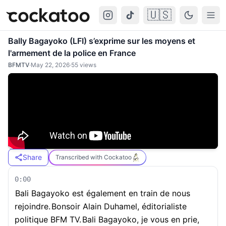
🇺🇸
Cockatoo
Togg
Bally Bagayoko (LFI) s’exprime sur les moyens et
l'armement de la police en France
BFMTV
·
May 22, 2026
·
55
views
Share
Transcribed with Cockatoo
0:00
Bali Bagayoko est également en train de nous
rejoindre.
Bonsoir Alain Duhamel, éditorialiste
politique BFM TV.
Bali Bagayoko, je vous en prie,