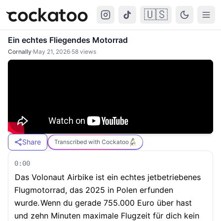
🇺🇸
Cockatoo
Togg
Ein echtes Fliegendes Motorrad
Cornally
·
May 21, 2026
·
58
views
Share
Transcribed with Cockatoo
0:00
Das Volonaut Airbike ist ein echtes jetbetriebenes
Flugmotorrad, das 2025 in Polen erfunden
wurde.
Wenn du gerade 755.000 Euro über hast
und zehn Minuten maximale Flugzeit für dich kein