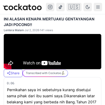
🇺🇸
Cockatoo
Togg
INI ALASAN KENAPA MERTUAKU GENTAYANGAN
JADI POCONG!!
Lentera Malam
·
Jul 2, 2026
·
141
views
Share
Transcribed with Cockatoo
0:06
Pernikahan saya ini sebetulnya kurang disetujui
sama pihak dari ibu suami saya.
Dikarenakan latar
belakang kami yang berbeda nih Bang.
Tahun 2017