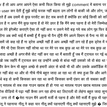
 तो आप अगर आपने ऐसा कभी फिल किया तो मुझे comment में बताना पर मुझे 
user कर देती हूँ मुझे कोई फरक नहीं बढता उन लोगों से बाकी जो और लोग, जो नीतू
े हैं अब उसमें से कुछ परसेंट का हेट सब करते हैं क्योंकि हर कोई किसी को स
र है न अगर मैंने कुछ पहना है वो मेरे उपर है कि मैंने क्या पहना है वो मेरी जिम्मेधारी
रे इंगेज्मेंट कराएंगे ऐसा तो नहीं करा न उसने मेरी बड़ गये सब लोग गूम फिर के नही
गा अब क्यों भाई मैं बच्ची हूँ मैं कुछ भी पैन लूँगी मैंने अपने दिमाग से पैना ना मेरे
 जो कह रहे हैं ना ड्रेस अच्छी नहीं है आप अच्छी नहीं लग रहे हैं इस ड्रेस में
 मैंने भी ऐसा विजन नहीं सोचा था पर मेरे पर सब कुछ आ था मेरे पर सब कुछ आ था म
जादा अच्छी है अगर
सैसे सेट नहीं कर रहा था मैं बताती हूँ जब मैं ट्रायल पर गई 
 जब जहाँपे मैं ट्रायल कर रह उन्होंने अच्छे से बांधा नहीं उसको जो वो बंदा थ
और केन केन भी बहुत अच्छे से हमारी अंदर से बांधी भी थी और उसके अकॉर्डिक में
्छा नहीं बंदा था और वो नीचे नीचे बहुत जादा आ रहा था तो क्या हुआ कि और आग
जी थे बड़ वो कभी किसका कर रहा था कभी किसका कभी एंकर का तो सबका कहीं 
 लिए मतलब वो सब तक गाउन खराब ही हो गया था मतलब गाउन खराब मतलब उसकी 
स वीडियो में पढ़ा नहीं कैसा लग रहा होगा बट लिटरली वो लेहंगा बहुत जादा सुन
ं लगा तो मैं �
मेरा गाउन मैंने अपनी मर्जी से पहना है और मेरी मर्जी मैं कुछ भी पहन
ू ने पहनाया नीतू ने कहा यार नीतू क्यों पहनाएगी नीतू क्यों पहनाएगी मुझे � जिसने