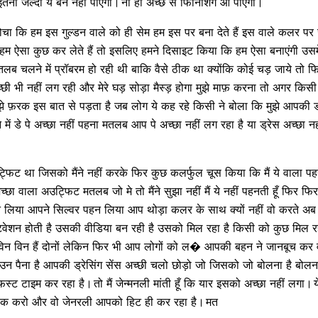
इतनी जल्दी ये बन नहीं पाएगा।
ना ही अच्छे से फिनिशिंग आ पाएगी।
 कि हम इस गुल्डन वाले को ही सेम हम इस पर बना देते हैं इस वाले कलर पर जो मै
 हम ऐसा कुछ कर लेते हैं तो इसलिए हमने दिसाइट किया कि हम ऐसा बनाएंगी उसम
लब चलने में प्रॉबरम हो रही थी बाकि वैसे ठीक था क्योंकि कोई चड़ जाये तो फिर ज़्या
छी भी नहीं लग रही और मेरे घड़ सोड़ा मैस्ड़ होगा मुझे माफ़ करना तो अगर किसी
े फ़रक इस बात से पड़ता है जब लोग ये कह रहे किसी ने बोला कि मुझे आपकी ड्
े में डे पे अच्छा नहीं पहना मतलब आप पे अच्छा नहीं लग रहा है या ड्रेस अच्छ
फिट था जिसको मैंने नहीं करके फिर कुछ कलर्फुल चूस किया कि मैं ये वाला पह
च्छा वाला अउट्फिट मतलब जो मे तो मैंने सुझा नहीं मैं ये नहीं पहनती हूँ फिर फि
 लिया आपने सिल्वर पहन लिया आप थोड़ा कलर के साथ क्यों नहीं वो करते अ
्वेशन होती है उसकी वीडिया बन रही है उसको मिल रहा है किसी को कुछ मिल र
ं विन विन हैं दोनों लेकिन फिर भी आप लोगों को ल� आपकी बहन ने जानबूच कर व
 पैना है आपकी ड्रेसिंग सेंस अच्छी चलो छोड़ो जो जिसको जो बोलना है बोलना
़स्ट टाइम कर रहा है।
तो मैं जेन्मनली मांती हूँ कि यार इसको अच्छा नहीं लगा।
क करो और वो जेनरली आपको हिट ही कर रहा है।
मत