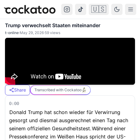
🇺🇸
Cockatoo
Togg
Trump verwechselt Staaten miteinander
t-online
·
May 29, 2026
·
59
views
Share
Transcribed with Cockatoo
0:00
Donald Trump hat schon wieder für Verwirrung
gesorgt und diesmal ausgerechnet einen Tag nach
seinem offiziellen Gesundheitstest.
Während einer
Pressekonferenz im Weißen Haus spricht der US-