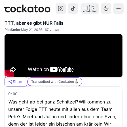
🇺🇸
Cockatoo
Togg
TTT, aber es gibt NUR Fails
PietSmiet
·
May 21, 2026
·
167
views
Share
Transcribed with Cockatoo
0:00
Was geht ab bei ganz Schnitzel?
Willkommen zu
unserer Folge TTT heute mit allen aus dem Team
Pete's Meet und Julian und leider ohne ohne Sven,
denn der ist leider ein bisschen am kränkeln.
Wir