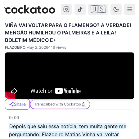
🇺🇸
Cockatoo
Togg
VIÑA VAI VOLTAR PARA O FLAMENGO? A VERDADE!
MENGÃO HUMILHOU O PALMEIRAS E A LEILA!
BOLETIM MÉDICO E+
FLAZOEIRO
·
May 2, 2026
·
116
views
Share
Transcribed with Cockatoo
0:00
Depois que saiu essa notícia, tem muita gente me
perguntando: Flazoeiro Matias Vinha vai voltar